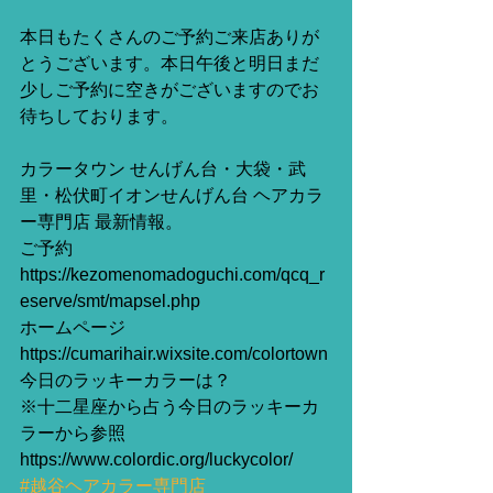
本日もたくさんのご予約ご来店ありが
とうございます。本日午後と明日まだ
少しご予約に空きがございますのでお
待ちしております。
カラータウン せんげん台・大袋・武
里・松伏町イオンせんげん台 ヘアカラ
ー専門店 最新情報。
ご予約 
https://kezomenomadoguchi.com/qcq_r
eserve/smt/mapsel.php
ホームページ
https://cumarihair.wixsite.com/colortown
今日のラッキーカラーは？
※十二星座から占う今日のラッキーカ
ラーから参照
https://www.colordic.org/luckycolor/
#越谷ヘアカラー専門店