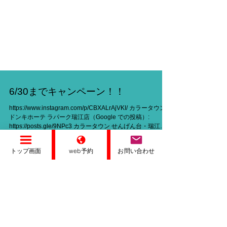
6/30までキャンペーン！！
https://www.instagram.com/p/CBXALrAjVKI/ カラータウン
ドンキホーテ ラパーク瑞江店（Google での投稿）:
https://posts.gle/9NPc3 カラータウン せんげん台・瑞江・
大袋・一之江・武里・篠崎・松伏町カラー...
トップ画面
web予約
お問い合わせ
お電話
※
ご予約用のお電話では、あ
りません