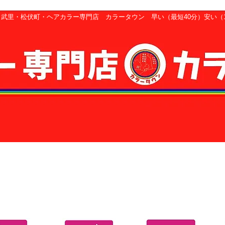
武里・松伏町・ヘアカラー専門店 カラータウン 早い（最短40分）安い（1