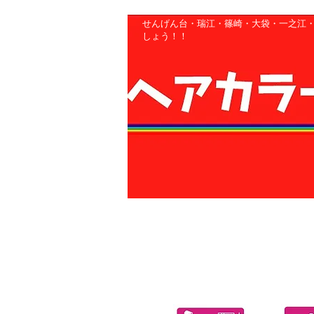
せんげん台・瑞江・篠崎・大袋・一之江・
しょう！！